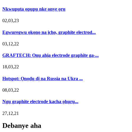
Nkwupụta ọpụpụ nke onye ọrụ
02,03,23
Egwuregwu ọkọnọ na ịchọ, graphite electrod...
03,12,22
GRAFTECH: Ọnụ ahịa electrode graphite ga-...
18,03,22
Hotspot: Ọnọdụ dị na Russia na Ukra ...
08,03,22
Ngụ graphite electrode kacha ọhụrụ...
27,12,21
Debanye aha