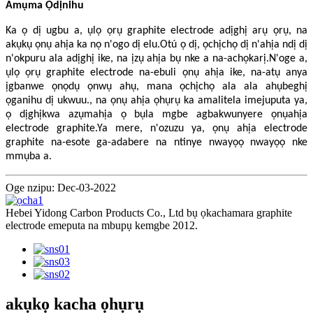
Amụma Ọdịnihu
Ka ọ dị ugbu a, ụlọ ọrụ graphite electrode adịghị arụ ọrụ, na
akụkụ ọnụ ahịa ka nọ n'ogo dị elu.Otú ọ dị, ọchịchọ dị n'ahịa ndị dị
n'okpuru ala adịghị ike, na ịzụ ahịa bụ nke a na-achọkarị.N'oge a,
ụlọ ọrụ graphite electrode na-ebuli ọnụ ahịa ike, na-atụ anya
ịgbanwe ọnọdụ ọnwụ ahụ, mana ọchịchọ ala ala ahụbeghị
ọganihu dị ukwuu., na ọnụ ahịa ọhụrụ ka amalitela imejuputa ya,
ọ dịghịkwa azụmahịa ọ bụla mgbe agbakwunyere ọnụahịa
electrode graphite.Ya mere, n'ozuzu ya, ọnụ ahịa electrode
graphite na-esote ga-adabere na ntinye nwayọọ nwayọọ nke
mmụba a.
Oge nzipu: Dec-03-2022
Hebei Yidong Carbon Products Co., Ltd bụ ọkachamara graphite
electrode emeputa na mbupụ kemgbe 2012.
akụkọ kacha ọhụrụ