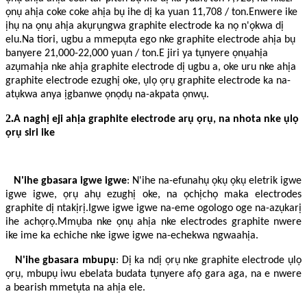
ọnụ ahịa coke coke ahịa bụ ihe dị ka yuan 11,708 / ton.Enwere ike
ịhụ na ọnụ ahịa akụrụngwa graphite electrode ka nọ n'ọkwa dị
elu.Na tiori, ugbu a mmepụta ego nke graphite electrode ahịa bụ
banyere 21,000-22,000 yuan / ton.E jiri ya tụnyere ọnụahịa
azụmahịa nke ahịa graphite electrode dị ugbu a, oke uru nke ahịa
graphite electrode ezughị oke, ụlọ ọrụ graphite electrode ka na-
atụkwa anya ịgbanwe ọnọdụ na-akpata ọnwụ.
2.
A naghị eji ahịa graphite electrode arụ ọrụ, na nhota nke ụlọ
ọrụ siri ike
N'ihe gbasara igwe igwe
: N'ihe na-efunahụ ọkụ ọkụ eletrik igwe
igwe igwe, ọrụ ahụ ezughị oke, na ọchịchọ maka electrodes
graphite dị ntakịrị.Igwe igwe igwe na-eme ogologo oge na-azụkarị
ihe achọrọ.Mmụba nke ọnụ ahịa nke electrodes graphite nwere
ike ime ka echiche nke igwe igwe na-echekwa ngwaahịa.
N'ihe gbasara mbupụ
: Dị ka ndị ọrụ nke graphite electrode ụlọ
ọrụ, mbupụ iwu ebelata budata tụnyere afọ gara aga, na e nwere
a bearish mmetụta na ahịa ele.