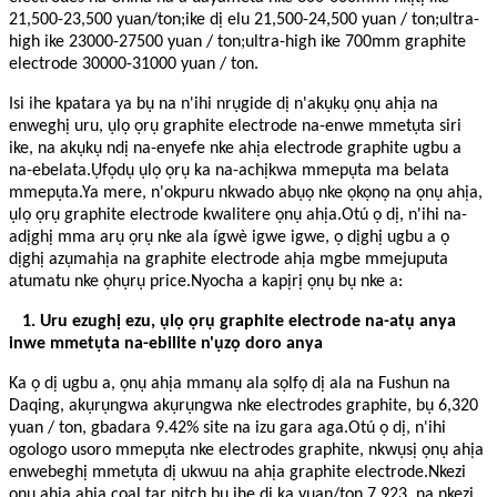
21,500-23,500 yuan/ton;ike dị elu 21,500-24,500 yuan / ton;ultra-
high ike 23000-27500 yuan / ton;ultra-high ike 700mm graphite
electrode 30000-31000 yuan / ton.
Isi ihe kpatara ya bụ na n'ihi nrụgide dị n'akụkụ ọnụ ahịa na
enweghị uru, ụlọ ọrụ graphite electrode na-enwe mmetụta siri
ike, na akụkụ ndị na-enyefe nke ahịa electrode graphite ugbu a
na-ebelata.Ụfọdụ ụlọ ọrụ ka na-achịkwa mmepụta ma belata
mmepụta.Ya mere, n'okpuru nkwado abụọ nke ọkọnọ na ọnụ ahịa,
ụlọ ọrụ graphite electrode kwalitere ọnụ ahịa.Otú ọ dị, n'ihi na-
adịghị mma arụ ọrụ nke ala ígwè igwe igwe, ọ dịghị ugbu a ọ
dịghị azụmahịa na graphite electrode ahịa mgbe mmejuputa
atumatu nke ọhụrụ price.Nyocha a kapịrị ọnụ bụ nke a:
1. Uru ezughị ezu, ụlọ ọrụ graphite electrode na-atụ anya
inwe mmetụta na-ebilite n'ụzọ doro anya
Ka ọ dị ugbu a, ọnụ ahịa mmanụ ala sọlfọ dị ala na Fushun na
Daqing, akụrụngwa akụrụngwa nke electrodes graphite, bụ 6,320
yuan / ton, gbadara 9.42% site na izu gara aga.Otú ọ dị, n'ihi
ogologo usoro mmepụta nke electrodes graphite, nkwụsị ọnụ ahịa
enwebeghị mmetụta dị ukwuu na ahịa graphite electrode.Nkezi
ọnụ ahịa ahịa coal tar pitch bụ ihe dị ka yuan/ton 7,923, na nkezi