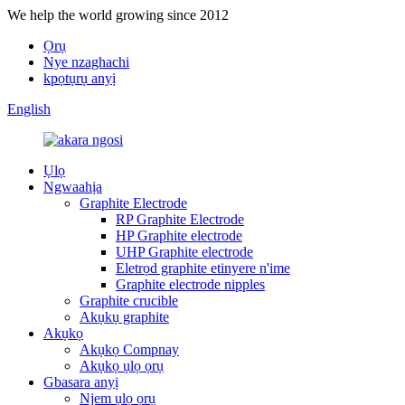
We help the world growing since 2012
Ọrụ
Nye nzaghachi
kpọtụrụ anyị
English
Ụlọ
Ngwaahịa
Graphite Electrode
RP Graphite Electrode
HP Graphite electrode
UHP Graphite electrode
Eletrọd graphite etinyere n'ime
Graphite electrode nipples
Graphite crucible
Akụkụ graphite
Akụkọ
Akụkọ Compnay
Akụkọ ụlọ ọrụ
Gbasara anyị
Njem ụlọ ọrụ