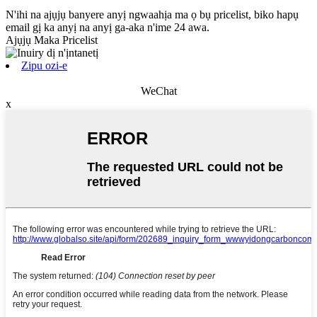
N'ihi na ajụjụ banyere anyị ngwaahịa ma ọ bụ pricelist, biko hapụ
email gị ka anyị na anyị ga-aka n'ime 24 awa.
Ajụjụ Maka Pricelist
Zipu ozi-e
WeChat
x