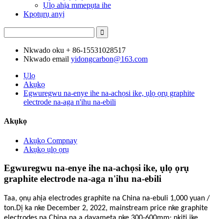
Ụlọ ahịa mmepụta ihe
Kpọtụrụ anyị
Nkwado oku
+ 86-15531028517
Nkwado email
yidongcarbon@163.com
Ụlọ
Akụkọ
Egwuregwu na-enye ihe na-achọsi ike, ụlọ ọrụ graphite
electrode na-aga n'ihu na-ebili
Akụkọ
Akụkọ Compnay
Akụkọ ụlọ ọrụ
Egwuregwu na-enye ihe na-achọsi ike, ụlọ ọrụ
graphite electrode na-aga n'ihu na-ebili
Taa, ọnụ ahịa electrodes graphite na China na-ebuli 1,000 yuan /
ton.Dị ka nke December 2, 2022, mainstream price nke graphite
electrodes na China na a dayameta nke 300-600mm: nkịtị ike